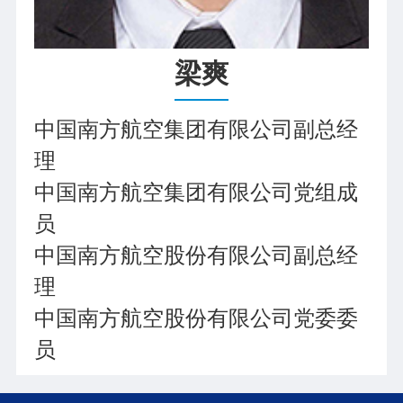
梁爽
中国南方航空集团有限公司副总经
理
中国南方航空集团有限公司党组成
员
中国南方航空股份有限公司副总经
理
中国南方航空股份有限公司党委委
员