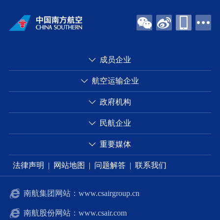
成员企业
航空运输企业
政府机构
民航企业
重要媒体
法律声明
|
网站地图
|
问题解答
|
联系我们
南航集团网站：www.csairgroup.cn
南航股份网站：www.csair.com