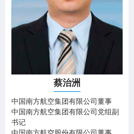
蔡治洲
中国南方航空集团有限公司董事
中国南方航空集团有限公司党组副
书记
中国南方航空股份有限公司董事