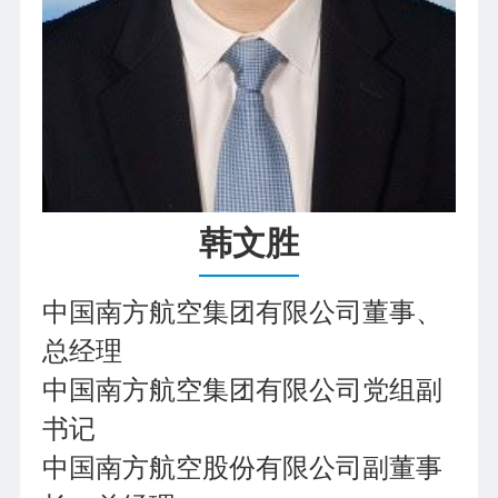
韩文胜
中国南方航空集团有限公司董事、
总经理
中国南方航空集团有限公司党组副
书记
中国南方航空股份有限公司副董事