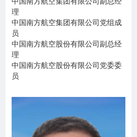
中国南方航空集团有限公司副总经
理
中国南方航空集团有限公司党组成
员
中国南方航空股份有限公司副总经
理
中国南方航空股份有限公司党委委
员