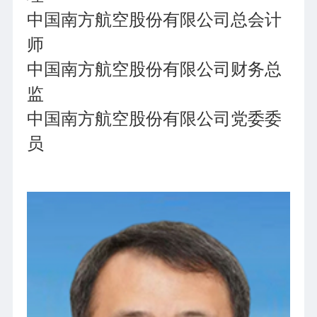
中国南方航空股份有限公司总会计
师
中国南方航空股份有限公司财务总
监
中国南方航空股份有限公司党委委
员