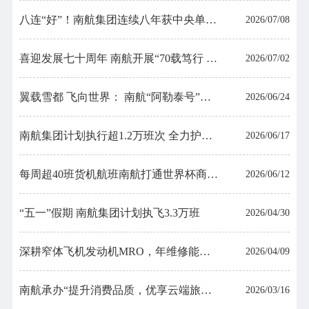
八连“好”！南航集团连续八年获中央单位定点帮扶工作成效考核最高等次
2026/07/08
喜迎发展七十周年 南航开展“70载笃行 飞向美好未来”主题航班活动
2026/07/02
翼载雪都 飞向世界： 南航“阿勒泰号”彩绘飞机正式启航
2026/06/24
南航集团计划执行超1.2万班次 全力护航端午假期畅行
2026/06/17
每周超40班货机航班南航打通世界杯商品出海空中通道
2026/06/12
“五一”假期 南航集团计划执飞3.3万班
2026/04/30
深耕窄体飞机发动机MRO，年维修能力将突破700台
2026/04/09
南航承办“提升消费品质，优享云端旅程”主题活动
2026/03/16