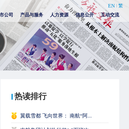
EN
繁
市公司
产品与服务
人力资源
信息公开
互动交流
热读排行
翼载雪都 飞向世界： 南航“阿...
1