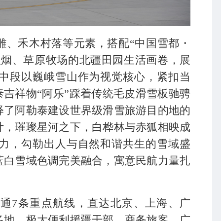
雕、禾木村落等元素，搭配“中国雪都・
炊烟、草原牧场的北疆田园生活画卷，展
中段以巍峨雪山作为视觉核心，紧扣当
泰吉祥物“阿乐”踩着传统毛皮滑雪板驰骋
释了阿勒泰建设世界级滑雪旅游目的地的
计，璀璨星河之下，白桦林与赤狐相映成
力，勾勒出人与自然和谐共生的雪域盛
蓝白雪域色调完美融合，寓意民航力量扎
通7条重点航线，直达北京、上海、广
多地，极大便利援疆干部、商务旅客、广