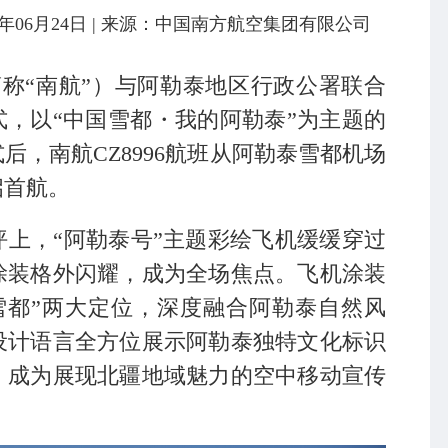
6年06月24日
| 来源：中国南方航空集团有限公司
简称“南航”）与阿勒泰地区行政公署联合
式，以“中国雪都・我的阿勒泰”为主题的
，南航CZ8996航班从阿勒泰雪都机场
启首航。
上，“阿勒泰号”主题彩绘飞机缓缓穿过
涂装格外闪耀，成为全场焦点。飞机涂装
雪都”两大定位，深度融合阿勒泰自然风
设计语言全方位展示阿勒泰独特文化标识
，成为展现北疆地域魅力的空中移动宣传