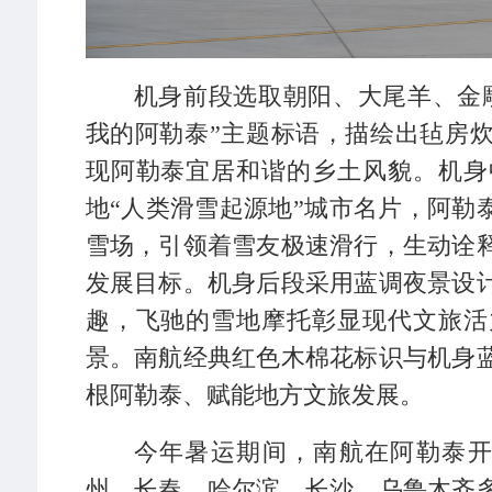
机身前段选取朝阳、大尾羊、金
我的阿勒泰”主题标语，描绘出毡房
现阿勒泰宜居和谐的乡土风貌。机身
地“人类滑雪起源地”城市名片，阿勒
雪场，引领着雪友极速滑行，生动诠
发展目标。机身后段采用蓝调夜景设
趣，飞驰的雪地摩托彰显现代文旅活
景。南航经典红色木棉花标识与机身
根阿勒泰、赋能地方文旅发展。
今年暑运期间，南航在阿勒泰开
州、长春、哈尔滨、长沙、乌鲁木齐