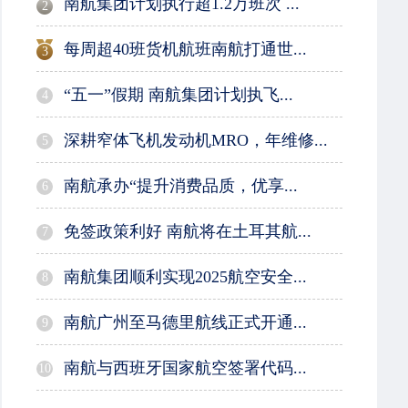
南航集团计划执行超1.2万班次 ...
2
每周超40班货机航班南航打通世...
3
“五一”假期 南航集团计划执飞...
4
深耕窄体飞机发动机MRO，年维修...
5
南航承办“提升消费品质，优享...
6
免签政策利好 南航将在土耳其航...
7
南航集团顺利实现2025航空安全...
8
南航广州至马德里航线正式开通...
9
南航与西班牙国家航空签署代码...
10